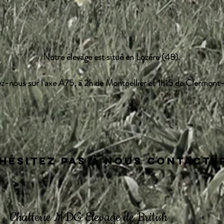
Notre élevage est situé en Lozère (48).
z-nous sur l'axe A75, à 2h de Montpellier et 1h15 de Clermont
'hésitez pas à nous contacter
Chatterie MDG Elevage de British