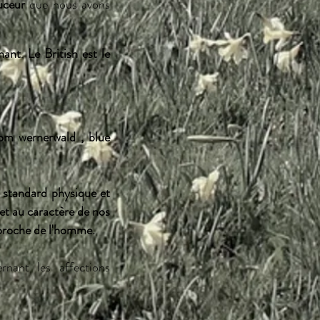
uceur
que nous avons
hant
.
Le British est le
om wernerwald , blue
e standard physique et
t au caractère de nos
 proche de l'homme.
nant les affections