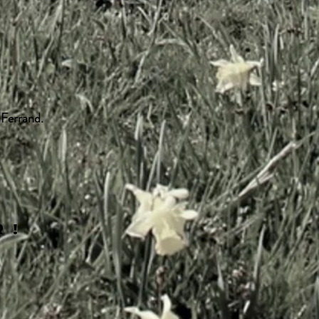
-Ferrand.
 !