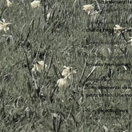
C'est
littéralement f
décidé d'accueillir no
Éleveurs passionnés,
chat de compagnie par
Nous produisons que
Nos reproducteurs s
briliants , von bismark
Nos portées sont soi
comportemental de la 
petits british. Une mo
Nos
reproducteurs
s
héréditaires propres 