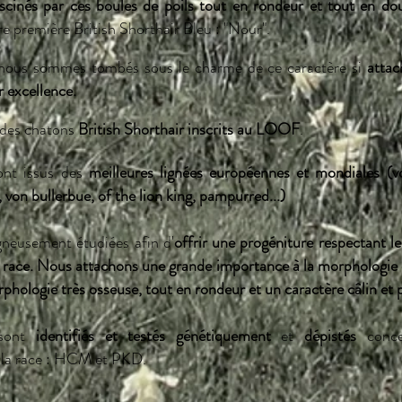
ascinés par ces boules de poils tout en rondeur et tout en do
tre première British Shorthair Bleu : "Nour".
 nous sommes tombés sous le charme de ce caractère si
attac
 excellence.
 des chatons
British Shorthair inscrits au LOOF
.
ont issus des
meilleures lignées
européennes et mondiales (v
, von bullerbue, of the lion king, pampurred...)
gneusement étudiées afin d'
offrir une progéniture respectant l
race. Nous attachons une grande importance à la morphologie e
rphologie très osseuse, tout en rondeur et un caractère câlin et
ont
identifiés et testés génétiquement
et
dépistés
concer
à la race : HCM et PKD.