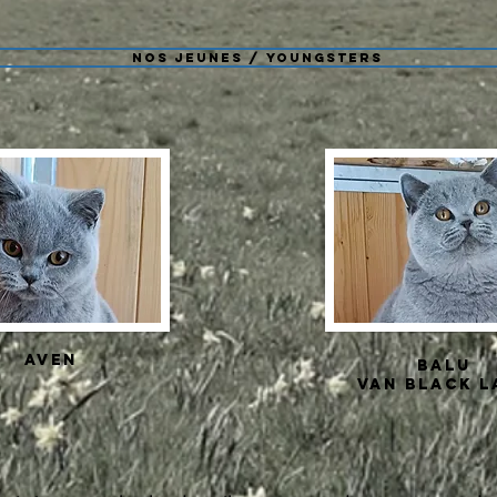
Nos Jeunes / Youngsters
AVEN
BALU
VAN BLACK L