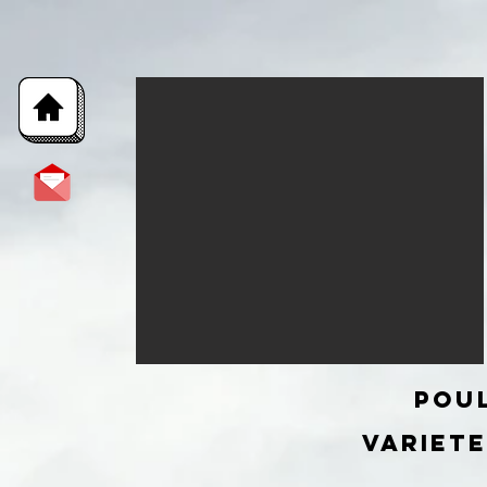
Pou
VARIET